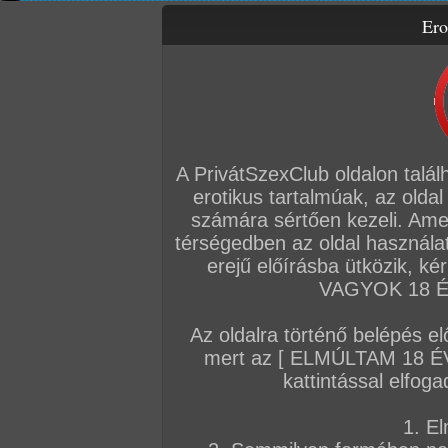
Ero
Letölthető filmek
Amatőr sorozatok
Amatőr videók
Fóru
Főoldal
/
Fórum
/
Általános
/
Hírek
A PrivátSzexClub oldalon talál
Hozzászólás írásához be kell jelentkezn
erotikus tartalmúak, az oldal
számára sértően kezeli. Ame
Sorrend:
hozzászólás / oldal
térségedben az oldal használat
erejű előírásba ütközik, k
VAGYOK 18 ÉV
VIP
Admin
TFP szerkesztőség
Az oldalra történő belépés el
Becsapódik a gecicunami
mert az [ ELMÚLTAM 18 É
A szex akkor jó, ha mocskosul csináljuk. Egy
kattintással elfoga
pedig nagyon lehet mocskoskodni.
1. El