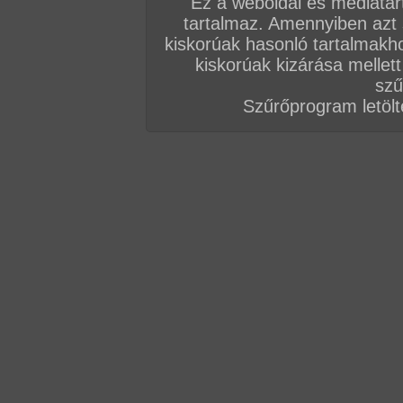
Ez a weboldal és médiatar
tartalmaz. Amennyiben azt
kiskorúak hasonló tartalmakh
kiskorúak kizárása mellett
szű
Szűrőprogram letölté
A jelenetért kattints
IDE!