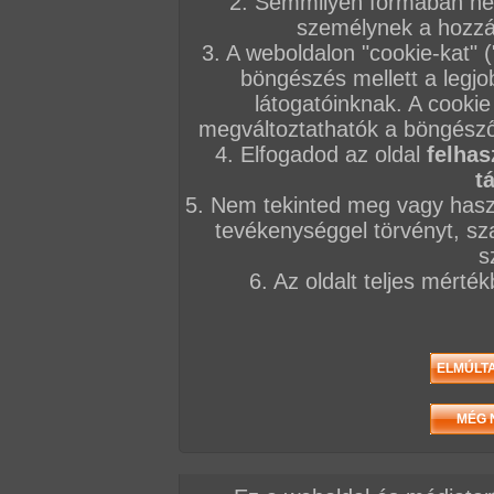
2. Semmilyen formában nem
személynek a hozzáf
3. A weboldalon "cookie-kat" 
böngészés mellett a legjo
látogatóinknak. A cookie
megváltoztathatók a böngésző 
4. Elfogadod az oldal
felhas
t
5. Nem tekinted meg vagy haszn
tevékenységgel törvényt, sza
s
6. Az oldalt teljes mérté
Élvezi a mélytorkos szopatást, az anális tunkolá
eresztett gecit mindenekfelett!