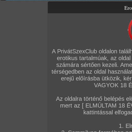
Ero
Letölthető filmek
Amatőr sorozatok
Amatőr videók
Fóru
Főoldal
/
Amatőrök
/
Magyar amatőrök filmjei
A PrivátSzexClub oldalon talál
erotikus tartalmúak, az oldal
Privát DVD 49.
2009. augusztus 28.
teljes DVD film - 2292 
számára sértően kezeli. Ame
Amatőr picsák! Bevállalós asszonyok! 
térségedben az oldal használat
Ezentúl igyekszünk minden héten bizto
Ezúttal sem fogtok csalódni. Mindeféle f
erejű előírásba ütközik, k
A film kategóriái:
fazon pina
,
szőrö
VAGYOK 18 ÉV
élvezés
,
arcra élvezés
,
fehérnemű
avi
,
szabadban-természetben
Az oldalra történő belépés el
mert az [ ELMÚLTAM 18 É
Előzetes
Bővebben 
kattintással elfoga
1. El
Privát DVD 48
2009. augusztus 12.
teljes DVD film - 2402 M